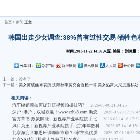
首页
>
新闻
正文
韩国出走少女调查:38%曾有过性交易 牺牲
时间:2016-11-22 14:56 来源: 编辑： 浏览量
分享到：
QQ空间
新浪微博
腾讯微博
人人网
开心网
上一篇：没有了
下一篇：
美女剪破丝袜表演 沈阳秋季房交会香艳一幕 美女热舞大尺度露私处
相关阅读：
汽车经销商如何提升短视频拍摄技巧?
2026-08-06 21:34:25
深户+港户，双城双赢！www.szhk8.com 助您
2026-07-28 17:39:4
官方背书·政策赋能｜新视界产业学院携手北
2026-07-14 16:17:52
风口为王｜新视界产业学院携手北京年年数科
2026-07-14 16:15:
北京海淀区雅思班课哪家靠谱？8家主流优质
2026-07-01 16:33:2
北京SAT培训机构人气前五排名盘点
2026-07-01 16:32:31