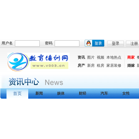
用户名
密码
资讯
图片
视频
本地热点
商家
房产
新房
租房
家居装修
婚嫁
首页
新闻
娱体
财经
汽车
女性