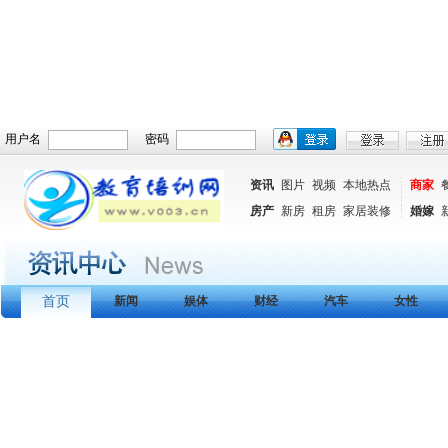
用户名
密码
资讯
图片
视频
本地热点
商家
房产
新房
租房
家居装修
婚嫁
首页
新闻
娱体
财经
汽车
女性